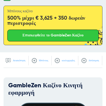
Μπόνους καζίνο
500% μέχρι € 3,625 + 350 δωρεάν
περιστροφές
Επισκεφθείτε το GambleZen Καζίνο
Ανασκόπηση
Μπόνους
κουλοχερηδες
Απόσυρση
GambleZen Καζίνο Κινητή
εφαρμογή