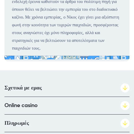
ενδελεχή έρευνα καθιστούν τα άρθρα του πολύτιμη πηγή για
όποιον θέλει να βελτιώσει την εμπειρία του στο διαδικτυακό
καζίνο. Με χρόνια εμπειρίας, ο Νίκος έχει γίνει μια αξιόπιστη
φωνή στην κοινότητα των τυχερών παιχνιδιών, προσφέροντας
στους αναγνώστες όχι μόνο πληροφορίες, αλλά και
στρατηγικές για να βελτιώσουν τα αποτελέσματα των
παιχνιδιών τους.
Σχετικά με εμας
Online casino
Πληρωμές