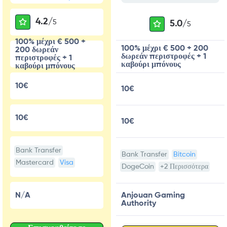
4.2/
5
5.0/
5
100% μέχρι € 500 +
100% μέχρι € 500 + 200
200 δωρεάν
δωρεάν περιστροφές + 1
περιστροφές + 1
καβούρι μπόνους
καβούρι μπόνους
10€
10€
10€
10€
Bank Transfer
Bank Transfer
Bitcoin
Mastercard
Visa
DogeCoin
+2 Περισσότερα
N/A
Anjouan Gaming
Authority