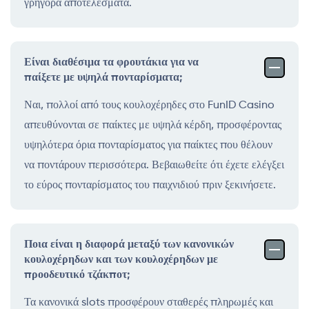
γρήγορα αποτελέσματα.
Είναι διαθέσιμα τα φρουτάκια για να
παίξετε με υψηλά πονταρίσματα;
Ναι, πολλοί από τους κουλοχέρηδες στο FunID Casino
απευθύνονται σε παίκτες με υψηλά κέρδη, προσφέροντας
υψηλότερα όρια πονταρίσματος για παίκτες που θέλουν
να ποντάρουν περισσότερα. Βεβαιωθείτε ότι έχετε ελέγξει
το εύρος πονταρίσματος του παιχνιδιού πριν ξεκινήσετε.
Ποια είναι η διαφορά μεταξύ των κανονικών
κουλοχέρηδων και των κουλοχέρηδων με
προοδευτικό τζάκποτ;
Τα κανονικά slots προσφέρουν σταθερές πληρωμές και