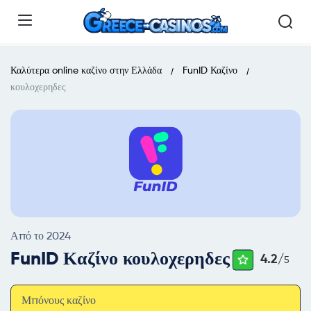
Καλύτερα online καζίνο στην Ελλάδα
FunID Καζίνο
κουλοχερηδες
Από το 2024
FunID Καζίνο κουλοχερηδες
4.2/
5
Μπόνους καζίνο