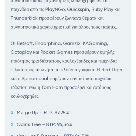
συναρπαστικούς μηχανισμούς κουλοχέρηδων. Τα
παιχνίδια από τις PlayNGo, Quickspin, Ruby Play και
Thunderkick προσφέρουν ζωντανά θέματα και
συναρπαστικά χαρακτηριστικά για όλους τους παίκτες.
Οι Betsoft, Endorphina, Gamzix, KAGaming,
Octoplay και Pocket Games προσφέρουν υψηλής
ποιότητας τρισδιάστατους κουλοχέρηδες και παιχνίδια
φιλικά προς τα κινητά με πλούσια γραφικά. Η Red Tiger
και η Spinomenal παρέχουν φανταστικά παιχνίδια
τζάκποτ, ενώ η Tom Horn προσφέρει καινοτόμους
κουλοχέρηδες.
Merge Up – RTP: 97.25%
Odin's Tree – RTP: 96,34%