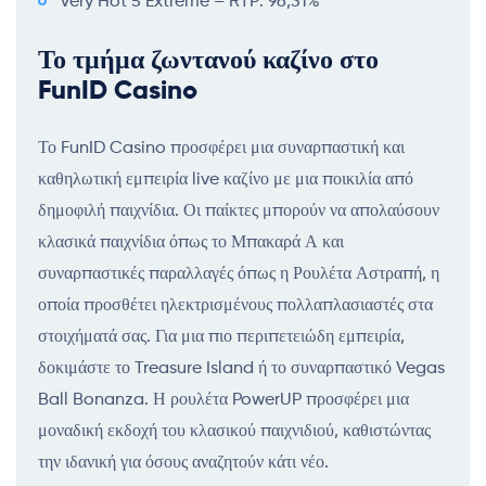
Very Hot 5 Extreme – RTP: 96,31%
Το τμήμα ζωντανού καζίνο στο
FunID Casino
Το FunID Casino προσφέρει μια συναρπαστική και
καθηλωτική εμπειρία live καζίνο με μια ποικιλία από
δημοφιλή παιχνίδια. Οι παίκτες μπορούν να απολαύσουν
κλασικά παιχνίδια όπως το Μπακαρά Α και
συναρπαστικές παραλλαγές όπως η Ρουλέτα Αστραπή, η
οποία προσθέτει ηλεκτρισμένους πολλαπλασιαστές στα
στοιχήματά σας. Για μια πιο περιπετειώδη εμπειρία,
δοκιμάστε το Treasure Island ή το συναρπαστικό Vegas
Ball Bonanza. Η ρουλέτα PowerUP προσφέρει μια
μοναδική εκδοχή του κλασικού παιχνιδιού, καθιστώντας
την ιδανική για όσους αναζητούν κάτι νέο.