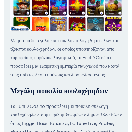
Με μια τόσο μεγάλη και ποικίλη επιλογή δημοφιλών και
τζάκποτ κουλοχέρηδων, οι οποίες υποστηρίζονται από
κορυφαίους παρόχους λογισμικού, το FunID Casino
προσφέρει μια εξαιρετική εμπειρία παιχνιδιού που κρατά
τους παίκτες δεσμευμένους και διασκεδασμένους.
Μεγάλη ποικιλία κουλοχέρηδων
Το FunID Casino προσφέρει μια ποικίλη συλλογή
κουλοχέρηδων, συμπεριλαμβανομένων δημοφιλών τίτλων
όπως Bigger Bass Bonanza, Fortune Five, Pirates,