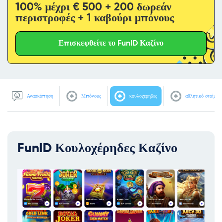
100% μέχρι € 500 + 200 δωρεάν
περιστροφές + 1 καβούρι μπόνους
Επισκεφθείτε το FunID Καζίνο
Ανασκόπηση
Μπόνους
κουλοχερηδες
αθλητικό στοίχημ
FunID Κουλοχέρηδες Καζίνο