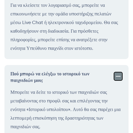
Για να κλείσετε τον λογαριασμό σας, μπορείτε να
επικοινωνήσετε με την ομάδα υποστήριξης πελατών
μέσω Live Chat ή ηλεκτρονικού ταχυδρομείου. Θα σας
καθοδηγήσουν στη διαδικασία. Για πρόσθετες
πληροφορίες, μπορείτε επίσης να ανατρέξετε στην
ενότητα Υπεύθυνο παιχνίδι στον ιστότοπο.
Πού μπορώ να ελέγξω το ιστορικό των
παιχνιδιών μου;
Μπορείτε να δείτε το ιστορικό των παιχνιδιών σας
μεταβαίνοντας στο προφίλ σας και επιλέγοντας την
ενότητα «Ιστορικό υπολοίπου». Αυτό θα σας παρέχει μια
λεπτομερή επισκόπηση της δραστηριότητας των
παιχνιδιών σας.