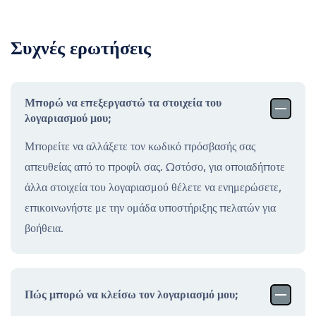
Συχνές ερωτήσεις
Μπορώ να επεξεργαστώ τα στοιχεία του
λογαριασμού μου;
Μπορείτε να αλλάξετε τον κωδικό πρόσβασής σας
απευθείας από το προφίλ σας. Ωστόσο, για οποιαδήποτε
άλλα στοιχεία του λογαριασμού θέλετε να ενημερώσετε,
επικοινωνήστε με την ομάδα υποστήριξης πελατών για
βοήθεια.
Πώς μπορώ να κλείσω τον λογαριασμό μου;