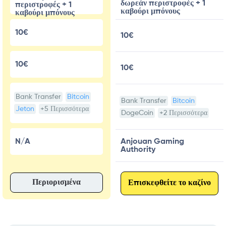
δωρεάν περιστροφές + 1
περιστροφές + 1
καβούρι μπόνους
καβούρι μπόνους
10€
10€
10€
10€
Bank Transfer
Bitcoin
Bank Transfer
Bitcoin
Jeton
+5 Περισσότερα
DogeCoin
+2 Περισσότερα
N/A
Anjouan Gaming
Authority
Περιορισμένα
Επισκεφθείτε το καζίνο