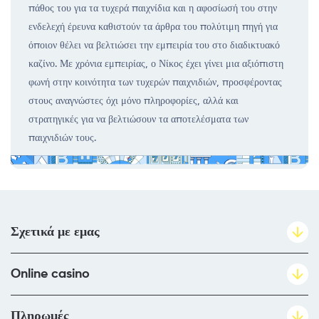
πάθος του για τα τυχερά παιχνίδια και η αφοσίωσή του στην
ενδελεχή έρευνα καθιστούν τα άρθρα του πολύτιμη πηγή για
όποιον θέλει να βελτιώσει την εμπειρία του στο διαδικτυακό
καζίνο. Με χρόνια εμπειρίας, ο Νίκος έχει γίνει μια αξιόπιστη
φωνή στην κοινότητα των τυχερών παιχνιδιών, προσφέροντας
στους αναγνώστες όχι μόνο πληροφορίες, αλλά και
στρατηγικές για να βελτιώσουν τα αποτελέσματα των
παιχνιδιών τους.
Σχετικά με εμας
Online casino
Πληρωμές