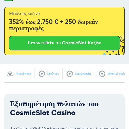
Μπόνους καζίνο
352% έως 2.750 € + 250 δωρεάν
περιστροφές
Επισκεφθείτε το CosmicSlot Καζίνο
Ανασκόπηση
Μπόνους
κουλοχερηδες
αθλητικό στοίχημ
Εξυπηρέτηση πελατών του
CosmicSlot Casino