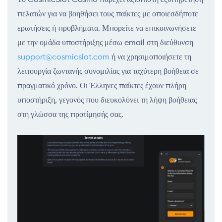
Το CosmicSlot Casino παρέχει αξιόπιστη εξυπηρέτηση
πελατών για να βοηθήσει τους παίκτες με οποιεσδήποτε
ερωτήσεις ή προβλήματα. Μπορείτε να επικοινωνήσετε
με την ομάδα υποστήριξης μέσω email στη διεύθυνση
support@cosmicslot.com
ή να χρησιμοποιήσετε τη
λειτουργία ζωντανής συνομιλίας για ταχύτερη βοήθεια σε
πραγματικό χρόνο. Οι Έλληνες παίκτες έχουν πλήρη
υποστήριξη, γεγονός που διευκολύνει τη λήψη βοήθειας
στη γλώσσα της προτίμησής σας.