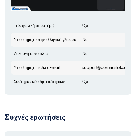
Τηλεφωνική υποστήριξη
Όχι
Υποστήριξη στην ελληνική γλώσσα
Ναι
Ζωντανή συνομιλία
Ναι
Υποστήριξη μέσω e-mail
support@cosmicslot.com
Σύστημα έκδοσης εισιτηρίων
Όχι
Συχνές ερωτήσεις