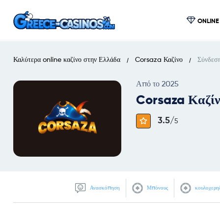
ONLINE
Καλύτερα online καζίνο στην Ελλάδα
Corsaza Καζίνο
Σύνδεσ
Από το 2025
Corsaza Καζίν
3.5/
5
Ανασκόπηση
Μπόνους
κουλοχερη