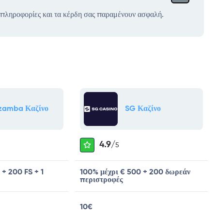
ι πληροφορίες και τα κέρδη σας παραμένουν ασφαλή.
amba Καζίνο
SG Καζίνο
4.9/
5
+ 200 FS + 1
100% μέχρι € 500 + 200 δωρεάν
περιστροφές
10€