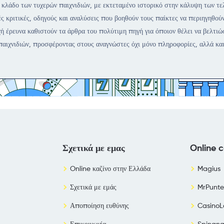
κλάδο των τυχερών παιχνιδιών, με εκτεταμένο ιστορικό στην κάλυψη των τελ
 κριτικές, οδηγούς και αναλύσεις που βοηθούν τους παίκτες να περιηγηθούν
χή έρευνα καθιστούν τα άρθρα του πολύτιμη πηγή για όποιον θέλει να βελτιώσ
 παιχνιδιών, προσφέροντας στους αναγνώστες όχι μόνο πληροφορίες, αλλά κα
Σχετικά με εμας
Online c
Online καζίνο στην Ελλάδα
Magius
Σχετικά με εμάς
MrPunte
Αποποίηση ευθύνης
Casino