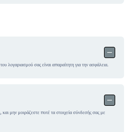
ου λογαριασμού σας είναι απαραίτητη για την ασφάλεια.
 και μην μοιράζεστε ποτέ τα στοιχεία σύνδεσής σας με