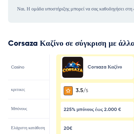
Ναι. Η ομάδα υποστήριξης μπορεί να σας καθοδηγήσει στη δ
Corsaza Καζίνο σε σύγκριση με άλλα
Corsaza Καζίνο
Casino
κριτικες
3.5/
5
Μπόνους
225% μπόνους έως 2.000 €
Ελάχιστη κατάθεση
20€