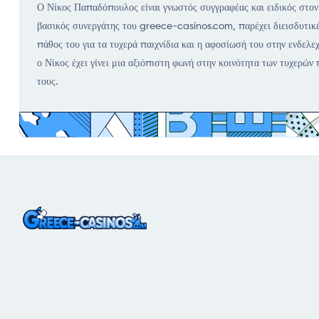
Ο Νίκος Παπαδόπουλος είναι γνωστός συγγραφέας και ειδικός στον 
βασικός συνεργάτης του greece-casinos.com, παρέχει διεισδυτικές
πάθος του για τα τυχερά παιχνίδια και η αφοσίωσή του στην ενδελε
ο Νίκος έχει γίνει μια αξιόπιστη φωνή στην κοινότητα των τυχερών
τους.