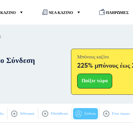
 ΚΑΖΊΝΟ
ΝΈΑ ΚΑΖΊΝΟ
ΠΛΗΡΩΜΈΣ
η
Μπόνους καζίνο
ο Σύνδεση
225% μπόνους έως 
Παίξτε τώρα
δες
Απόσυρση
Επαλήθευση
Σύνδεση
Είναι νόμιμο;