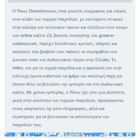
Ο Νίκος Παπαδόπουλος είναι γνωστός συγγραφέας και ειδικός
στον κλάδο των τυχερών παιχνιδιών, με εκτεταμένο ιστορικό
στην κάλυψη των τελευταίων τάσεων και εξελίξεων στον κόσμο
των online καζίνο. Ως βασικός συνεργάτης του greece-
casinos.com, παρέχει διεισδυτικές κριτικές, οδηγούς και
αναλύσεις που βοηθούν τους παίκτες να περιηγηθούν στο
ζωντανό τοπίο του διαδικτυακού τζόγου στην Ελλάδα. Το
πάθος του για τα τυχερά παιχνίδια και η αφοσίωσή του στην
ενδελεχή έρευνα καθιστούν τα άρθρα του πολύτιμη πηγή για
όποιον θέλει να βελτιώσει την εμπειρία του στο διαδικτυακό
καζίνο. Με χρόνια εμπειρίας, ο Νίκος έχει γίνει μια αξιόπιστη
φωνή στην κοινότητα των τυχερών παιχνιδιών, προσφέροντας
στους αναγνώστες όχι μόνο πληροφορίες, αλλά και
στρατηγικές για να βελτιώσουν τα αποτελέσματα των
παιχνιδιών τους.