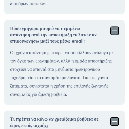
διαφόρων παικτών.
Πόσο γρήγορα μπορώ να περιμένω
απάντηση από την υποστήριξη πελατών αν
επικοινωνήσω μαζί τους μέσω email;
Οι χρόνοι απάντησης μπορεί να ποικίλλουν ανάλογα με
τον όγκο των ερωτημάτων, αλλά η ομάδα υποστήριξης
στοχεύει να απαντά στα μηνύματα ηλεκτρονικού
ταχυδρομείου το συντομότερο δυνατό. Για επείγοντα
ζητήματα, συνιστάται η χρήση της επιλογής ζωντανής
συνομιλίας για άμεση βοήθεια.
Τι πρέπει να κάνω αν χρειάζομαι βοήθεια σε
ώρες εκτός αιχμής;