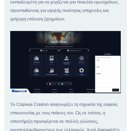
εκπαιδευμένη για να χειρίζεται μια ποικιλία ερωτημάτων,
προσπαθώντας για υψηλής ποιότητας υπηρεσίες και
γρήγορη επίλυση ζητημάτων.
Το Cazeus Casino αναγνωρίζει τη σημασία της σαφούς
επικοινωνίας με τους παίκτες του. Ως εκ τούτου, η
υποστήριξη προσφέρεται σε πολλές γλώσσες,
συμπεριλαμβανομένων των ελληνικών. Αυτό διασφαλίζει