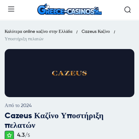
Καλύτερα online καζίνο στην Ελλάδα
Cazeus Καζίνο
Υποστήριξη πελατών
Από το 2024
Cazeus Καζίνο Υποστήριξη
πελατών
4.3/
5