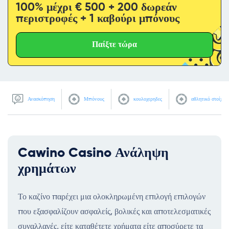
100% μέχρι € 500 + 200 δωρεάν
περιστροφές + 1 καβούρι μπόνους
Παίξτε τώρα
Ανασκόπηση
Μπόνους
κουλοχερηδες
αθλητικό στοίχημ
Cawino Casino Ανάληψη
χρημάτων
Το καζίνο παρέχει μια ολοκληρωμένη επιλογή επιλογών
που εξασφαλίζουν ασφαλείς, βολικές και αποτελεσματικές
συναλλαγές, είτε καταθέτετε χρήματα είτε αποσύρετε τα