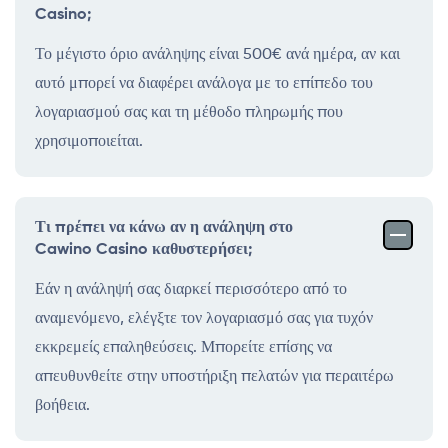
Casino;
Το μέγιστο όριο ανάληψης είναι 500€ ανά ημέρα, αν και
αυτό μπορεί να διαφέρει ανάλογα με το επίπεδο του
λογαριασμού σας και τη μέθοδο πληρωμής που
χρησιμοποιείται.
Τι πρέπει να κάνω αν η ανάληψη στο
Cawino Casino καθυστερήσει;
Εάν η ανάληψή σας διαρκεί περισσότερο από το
αναμενόμενο, ελέγξτε τον λογαριασμό σας για τυχόν
εκκρεμείς επαληθεύσεις. Μπορείτε επίσης να
απευθυνθείτε στην υποστήριξη πελατών για περαιτέρω
βοήθεια.