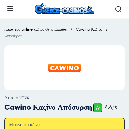
Καλύτερα online καζίνο στην Ελλάδα
Cawino Καζίνο
Απόσυρση
Από το 2024
Cawino Καζίνο Απόσυρση
4.4/
5
Μπόνους καζίνο