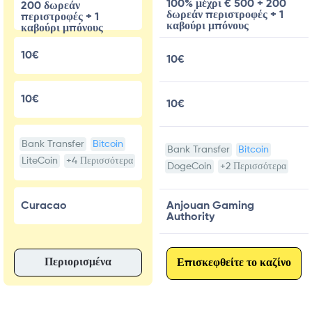
100% μέχρι € 500 + 200
200 δωρεάν
δωρεάν περιστροφές + 1
περιστροφές + 1
καβούρι μπόνους
καβούρι μπόνους
10€
10€
10€
10€
Bank Transfer
Bitcoin
Bank Transfer
Bitcoin
LiteCoin
+4 Περισσότερα
DogeCoin
+2 Περισσότερα
Curacao
Anjouan Gaming
Authority
Περιορισμένα
Επισκεφθείτε το καζίνο