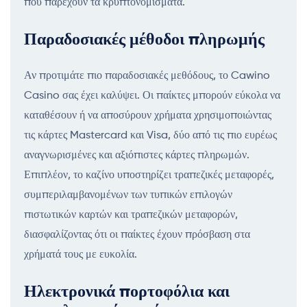
που παρέχουν τα κρυπτονομίσματα.
Παραδοσιακές μέθοδοι πληρωμής
Αν προτιμάτε πιο παραδοσιακές μεθόδους, το Cawino
Casino σας έχει καλύψει. Οι παίκτες μπορούν εύκολα να
καταθέσουν ή να αποσύρουν χρήματα χρησιμοποιώντας
τις κάρτες Mastercard και Visa, δύο από τις πιο ευρέως
αναγνωρισμένες και αξιόπιστες κάρτες πληρωμών.
Επιπλέον, το καζίνο υποστηρίζει τραπεζικές μεταφορές,
συμπεριλαμβανομένων των τυπικών επιλογών
πιστωτικών καρτών και τραπεζικών μεταφορών,
διασφαλίζοντας ότι οι παίκτες έχουν πρόσβαση στα
χρήματά τους με ευκολία.
Ηλεκτρονικά πορτοφόλια και