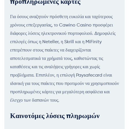
προπληρωμένες κάρτες
Για όσους αναζητούν πρόσθετη ευκολία και ταχύτερους
χρόνους επεξεργασίας, το Cawino Casino προσφέρει
διάφορες λύσεις ηλεκτρονικού πορτοφολιού. Δημοφιλείς
επιλογές όπως η Neteller, η Skrill και η MiFinity
επιτρέπουν στους παίκτες να διαχειρίζονται
αποτελεσματικά τα χρήματά τους, καθιστώντας τις
καταθέσεις και τις αναλήψεις γρήγορες και χωρίς
προβλήματα. Επιπλέον, η επιλογή Paysafecard είναι
ιδανική για τους παίκτες που προτιμούν να χρησιμοποιούν
προπληρωμένες κάρτες για μεγαλύτερη ασφάλεια και
έλεγχο των δαπανών τους.
Καινοτόμες λύσεις πληρωμών