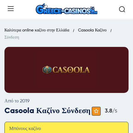
Καλύτερα online καζίνο στην Ελλάδα
Casoola Καζίνο
Σύνδεση
Από το 2019
Casoola Καζίνο Σύνδεση
3.8/
5
Μπόνους καζίνο