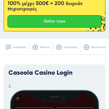
100% μέχρι 500€ + 200 δωρεάν
περιστροφές
Παίξτε τώρα
Ανασκόπηση
Μπόνους
κουλοχερηδες
αθλητικό στοίχημ
Casoola Casino Login