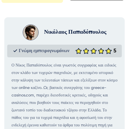
Νικόλαος Παπαδόπουλος
5
Γνώμη εμπειρογνωμόνων
Ο Νίκος Παπαδόπουλος είναι γνωστός συγγραφέας και ειδικός
στον κλάδο των τυχερών παιχνιδιών, με εκτεταμένο ιστορικό
στην κάλυψη των τελευταίων τάσεων και εξελίξεων στον κόσμο
των online καζίνο. Ως βασικός συνεργάτης του greece-
casinos.com, παρέχει διεισδυτικές κριτικές, οδηγούς και
αναλύσεις που βοηθούν τους παίκτες να περιηγηθούν στο
ζωντανό τοπίο του διαδικτυακού τζόγου στην Ελλάδα. Το
πάθος του για τα τυχερά παιχνίδια και η αφοσίωσή του στην
ενδελεχή έρευνα καθιστούν τα άρθρα του πολύτιμη πηγή για