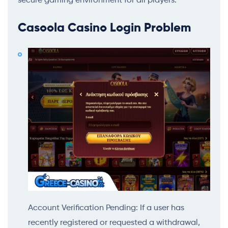
secure gaming environment for all players.
Casoola Casino Login Problem
Account Verification Pending: If a user has
recently registered or requested a withdrawal,