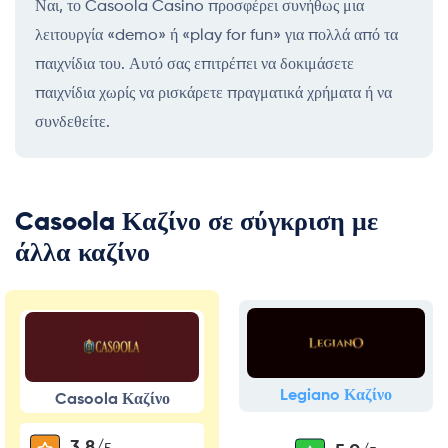
Ναι, το Casoola Casino προσφέρει συνήθως μια
λειτουργία «demo» ή «play for fun» για πολλά από τα
παιχνίδια του. Αυτό σας επιτρέπει να δοκιμάσετε
παιχνίδια χωρίς να ρισκάρετε πραγματικά χρήματα ή να
συνδεθείτε.
Casoola Καζίνο σε σύγκριση με
άλλα καζίνο
Legiano Καζίνο
Casoola Καζίνο