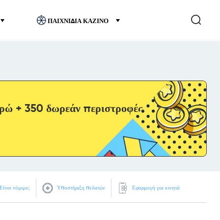
ΠΑΙΧΝΊΔΙΑ ΚΑΖΊΝΟ
ρώ + 350 δωρεάν περιστροφές
Είναι νόμιμο;
Υποστήριξη πελατών
Εφαρμογή για κινητά