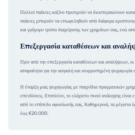
Πολλοί παίκτες καζίνο προτιμούν να διεκπεραιώνουν κατ
παίκτες μπορούν να επωφεληθούν από διάφορα κρυπτονομ
και γρήγορο τρόπο διαχείρισης των χρημάτων σας, ενώ απ
Επεξεργασία καταθέσεων και αναλή
Πριν από την επεξεργασία καταθέσεων και αναλήψεων, οι 
απαραίτητα για την ασφαλή και ισορροπημένη ψυχαγωγία 
Η έναρξη μιας ψυχαγωγίας με παιχνίδια πραγματικών χρημ
επενδύσεις. Επιπλέον, το ελάχιστο ποσό ανάληψης είναι
από το επίπεδο αφοσίωσής σας. Καθημερινά, τα μέγιστα ό
έως €20.000.