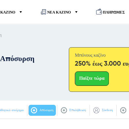
 ΚΑΖΊΝΟ
ΝΈΑ ΚΑΖΊΝΟ
ΠΛΗΡΩΜΈΣ
η
Μπόνους καζίνο
 Απόσυρση
250% έως 3.000 ευ
Παίξτε τώρα
θλητικό στοίχημα
Απόσυρση
Επαλήθευση
Σύνδεση