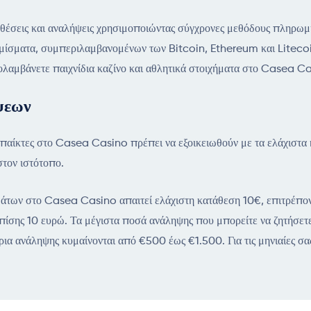
αθέσεις και αναλήψεις χρησιμοποιώντας σύγχρονες μεθόδους πληρω
ίσματα, συμπεριλαμβανομένων των Bitcoin, Ethereum και Litecoin
ολαμβάνετε παιχνίδια καζίνο και αθλητικά στοιχήματα στο Casea Ca
ψεων
παίκτες στο Casea Casino πρέπει να εξοικειωθούν με τα ελάχιστα κ
στον ιστότοπο.
άτων στο Casea Casino απαιτεί ελάχιστη κατάθεση 10€, επιτρέποντάς
 επίσης 10 ευρώ. Τα μέγιστα ποσά ανάληψης που μπορείτε να ζητήσ
ρια ανάληψης κυμαίνονται από €500 έως €1.500. Για τις μηνιαίες σ