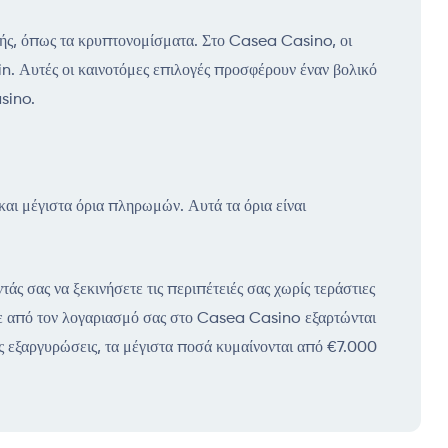
μής, όπως τα κρυπτονομίσματα. Στο Casea Casino, οι
. Αυτές οι καινοτόμες επιλογές προσφέρουν έναν βολικό
sino.
αι μέγιστα όρια πληρωμών. Αυτά τα όρια είναι
 σας να ξεκινήσετε τις περιπέτειές σας χωρίς τεράστιες
ετε από τον λογαριασμό σας στο Casea Casino εξαρτώνται
ας εξαργυρώσεις, τα μέγιστα ποσά κυμαίνονται από €7.000