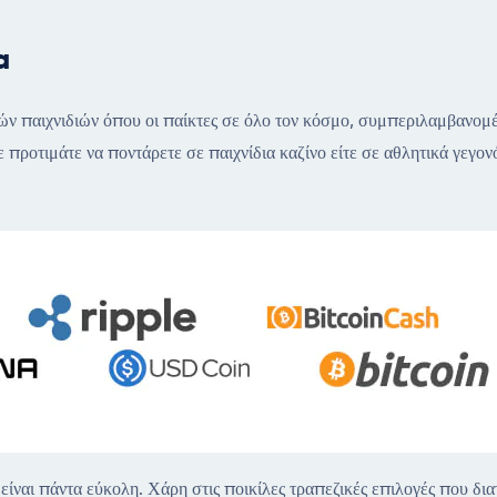
a
ών παιχνιδιών όπου οι παίκτες σε όλο τον κόσμο, συμπεριλαμβανο
 προτιμάτε να ποντάρετε σε παιχνίδια καζίνο είτε σε αθλητικά γεγο
αι πάντα εύκολη. Χάρη στις ποικίλες τραπεζικές επιλογές που διατ