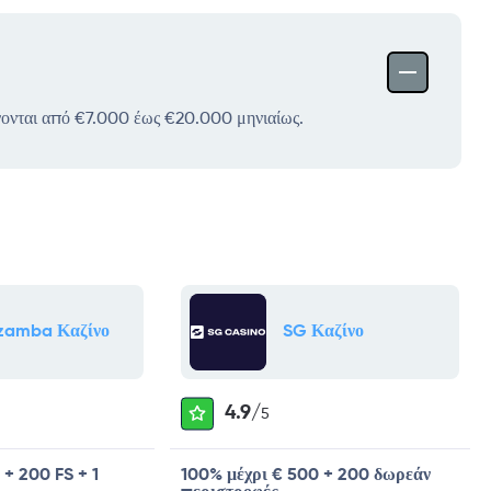
ίνονται από €7.000 έως €20.000 μηνιαίως.
amba Καζίνο
SG Καζίνο
4.9/
5
+ 200 FS + 1
100% μέχρι € 500 + 200 δωρεάν