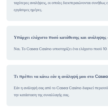
ταχύτερες αναλήψεις, οι οποίες διεκπεραιώνονται συνήθως 
εργάσιμες ημέρες.
Υπάρχει ελάχιστο ποσό κατάθεσης και ανάληψης
Ναι. Το Casea Casino υποστηρίζει ένα ελάχιστο ποσό 10 ε
Τι πρέπει να κάνω εάν η ανάληψή μου στο Casea
Εάν η ανάληψή σας από το Casea Casino διαρκεί περισσότ
την κατάσταση της συναλλαγής σας.