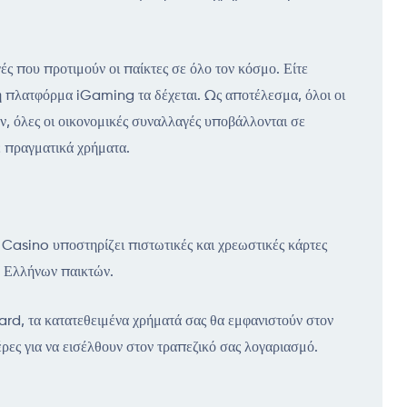
ς που προτιμούν οι παίκτες σε όλο τον κόσμο. Είτε
 πλατφόρμα iGaming τα δέχεται. Ως αποτέλεσμα, όλοι οι
, όλες οι οικονομικές συναλλαγές υποβάλλονται σε
ε πραγματικά χρήματα.
 Casino υποστηρίζει πιστωτικές και χρεωστικές κάρτες
ν Ελλήνων παικτών.
ard, τα κατατεθειμένα χρήματά σας θα εμφανιστούν στον
ρες για να εισέλθουν στον τραπεζικό σας λογαριασμό.