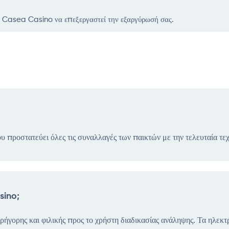
το Casea Casino να επεξεργαστεί την εξαργύρωσή σας.
υ προστατεύει όλες τις συναλλαγές των παικτών με την τελευταία τ
sino;
ήγορης και φιλικής προς το χρήστη διαδικασίας ανάληψης. Τα ηλεκτ