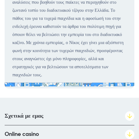
αναλύσεις που βοηθούν τους παίκτες να περιηγηθούν στο
ζωντανό τοπίο του διαδικτυακού τζόγου στην Ελλάδα. Το
πάθος του για τα τυχερά παιχνίδια και η αφοσίωσή του στην
ενδελεχή έρευνα καθιστούν τα άρθρα του πολύτιμη πηγή για
όποιον θέλει να βελτιώσει την εμπειρία του στο διαδικτυακό
καζίνο. Με χρόνια εμπειρίας, ο Νίκος έχει γίνει μια αξιόπιστη
φωνή στην κοινότητα των τυχερών παιχνιδιών, προσφέροντας
στους αναγνώστες όχι μόνο πληροφορίες, αλλά και
στρατηγικές για να βελτιώσουν τα αποτελέσματα των
παιχνιδιών τους.
Σχετικά με εμας
Online casino