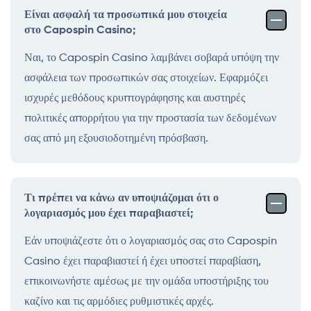
Είναι ασφαλή τα προσωπικά μου στοιχεία
στο Capospin Casino;
Ναι, το Capospin Casino λαμβάνει σοβαρά υπόψη την
ασφάλεια των προσωπικών σας στοιχείων. Εφαρμόζει
ισχυρές μεθόδους κρυπτογράφησης και αυστηρές
πολιτικές απορρήτου για την προστασία των δεδομένων
σας από μη εξουσιοδοτημένη πρόσβαση.
Τι πρέπει να κάνω αν υποψιάζομαι ότι ο
λογαριασμός μου έχει παραβιαστεί;
Εάν υποψιάζεστε ότι ο λογαριασμός σας στο Capospin
Casino έχει παραβιαστεί ή έχει υποστεί παραβίαση,
επικοινωνήστε αμέσως με την ομάδα υποστήριξης του
καζίνο και τις αρμόδιες ρυθμιστικές αρχές.