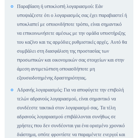
Παραβίαση ή υποκλοπή λογαριασμού: Εάν
υποψιάζεστε ότι ο λογαριασμός σας έχει παραβιαστεί ή
υποκλαπεί με οποιονδήποτε τρόπο, είναι σημαντικό
να επικοινωνήσετε αμέσως με την ομάδα υποστήριξης
του καζίνο και τις αρμόδιες ρυθμιστικές αρχές. Αυτό θα
συμβάλει στη διασφάλιση της προστασίας των
προσωπικών και οικονομικών σας στοιχείων και στην
άμεση αντιμετώπιση οποιασδήποτε μη
εξουσιοδοτημένης δραστηριότητας.
Αδρανής λογαριασμός: Για να αποφύγετε την επιβολή
τελών αδρανούς λογαριασμού, είναι σημαντικό να
συνδέεστε τακτικά στον λογαριασμό σας. Τα τέλη
αδρανούς λογαριασμού επιβάλλονται συνήθως σε
χρήστες που δεν συνδέονται για ένα ορισμένο χρονικό
διάστημα, οπότε φροντίστε να παραμένετε ενεργοί και