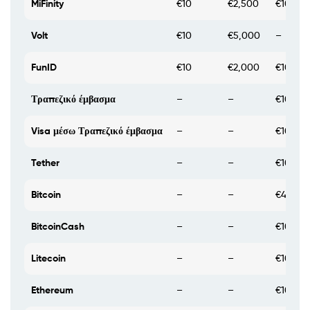
MiFinity
€10
€2,500
€10
Volt
€10
€5,000
–
FunID
€10
€2,000
€10
Τραπεζικό έμβασμα
–
–
€10
Visa μέσω Τραπεζικό έμβασμα
–
–
€10
Tether
–
–
€10
Bitcoin
–
–
€40
BitcoinCash
–
–
€10
Litecoin
–
–
€10
Ethereum
–
–
€10