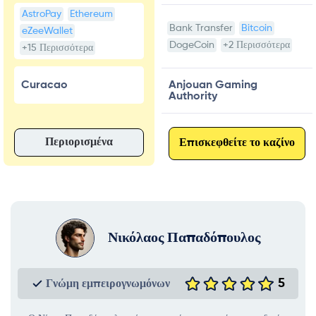
AstroPay
Ethereum
Bank Transfer
Bitcoin
eZeeWallet
DogeCoin
+2 Περισσότερα
+15 Περισσότερα
Curacao
Anjouan Gaming
Authority
Περιορισμένα
Επισκεφθείτε το καζίνο
Νικόλαος Παπαδόπουλος
5
Γνώμη εμπειρογνωμόνων