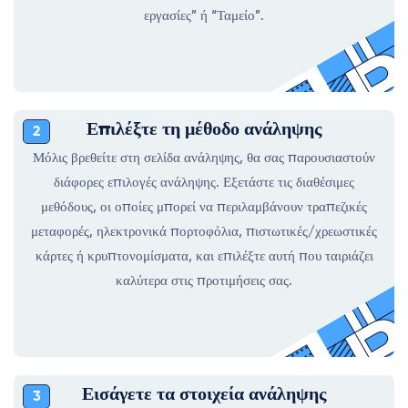
εργασίες” ή “Ταμείο”.
Επιλέξτε τη μέθοδο ανάληψης
2
Μόλις βρεθείτε στη σελίδα ανάληψης, θα σας παρουσιαστούν
διάφορες επιλογές ανάληψης. Εξετάστε τις διαθέσιμες
μεθόδους, οι οποίες μπορεί να περιλαμβάνουν τραπεζικές
μεταφορές, ηλεκτρονικά πορτοφόλια, πιστωτικές/χρεωστικές
κάρτες ή κρυπτονομίσματα, και επιλέξτε αυτή που ταιριάζει
καλύτερα στις προτιμήσεις σας.
Εισάγετε τα στοιχεία ανάληψης
3