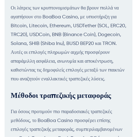
Οι λάτρεις των κρυπτονομισμάτων θα βρουν πολλά να
αγαπήσουν στο BoaBoa Casino, με υποστήριξη για
Bitcoin, Litecoin, Ethereum, USDTether (SOL, ERC20,
TRC20), USDCoin, BNB (Binance Coin), Dogecoin,
Solana, SHIB (Shiba Inu), BUSD BEP20 και TRON.
Αυτές οι επιλογές πληρωμών αιχμής προσφέρουν
απαράμιλλη ασφάλεια, ανωνυμία και αποκέντρωση,
καθιστώντας τις δημοφιλείς επιλογές μεταξύ των παικτών
που αναζητούν εναλλακτικές τραπεζικές λύσεις.
Μέθοδοι τραπεζικής μεταφοράς
Για όσους προτιμούν πιο παραδοσιακές τραπεζικές
μεθόδους, το BoaBoa Casino προσφέρει επίσης
επιλογές τραπεζικής μεταφοράς, συμπεριλαμβανομένων