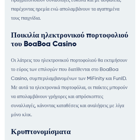
πραγματοποιούν συναλλαγές εύκολα και με ασφάλεια,
παρέχοντας ηρεμία ενώ απολαμβάνουν τα αγαπημένα
τους παιχνίδια.
Ποικιλία ηλεκτρονικού πορτοφολιού
του BoaBoa Casino
Οι λάτρεις του ηλεκτρονικού πορτοφολιού θα εκτιμήσουν
το εύρος των επιλογών που διατίθενται στο BoaBoa
Casino, συμπεριλαμβανομένων των MiFinity και FunID.
Με αυτά τα ηλεκτρονικά πορτοφόλια, οι παίκτες μπορούν
να απολαμβάνουν γρήγορες και απρόσκοπτες
συναλλαγές, κάνοντας καταθέσεις και αναλήψεις με λίγα
μόνο κλικ.
Κρυπτονομίσματα