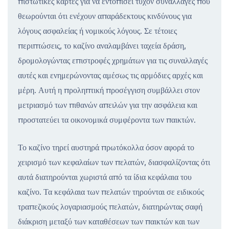
πιστωτικές κάρτες για να εντοπίσει τυχόν συναλλαγές που
θεωρούνται ότι ενέχουν απαράδεκτους κινδύνους για
λόγους ασφαλείας ή νομικούς λόγους. Σε τέτοιες
περιπτώσεις, το καζίνο αναλαμβάνει ταχεία δράση,
δρομολογώντας επιστροφές χρημάτων για τις συναλλαγές
αυτές και ενημερώνοντας αμέσως τις αρμόδιες αρχές και
μέρη. Αυτή η προληπτική προσέγγιση συμβάλλει στον
μετριασμό των πιθανών απειλών για την ασφάλεια και
προστατεύει τα οικονομικά συμφέροντα των παικτών.
Το καζίνο τηρεί αυστηρά πρωτόκολλα όσον αφορά το
χειρισμό των κεφαλαίων των πελατών, διασφαλίζοντας ότι
αυτά διατηρούνται χωριστά από τα ίδια κεφάλαια του
καζίνο. Τα κεφάλαια των πελατών τηρούνται σε ειδικούς
τραπεζικούς λογαριασμούς πελατών, διατηρώντας σαφή
διάκριση μεταξύ των καταθέσεων των παικτών και των