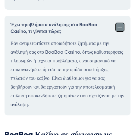
Έχω προβλήματα ανάληψης στο BoaBoa
Casino, τι γίνεται τώρα;
Εάν αντιμετωπίσετε οποιαδήποτε ζητήματα με την
ανάληψή σας στο BoaBoa Casino, όπως καθυστερήσεις
πληρωμών ή τεχνικά προβλήματα, είναι σημαντικό να
επικοινωνήσετε άμεσα με την ομάδα υποστήριξης
πελατών του καζίνο. Είναι διαθέσιμοι για να σας
βοηθήσουν και θα εργαστούν για την αποτελεσματική
επίλυση οποιωνδήποτε ζητημάτων που σχετίζονται με την
ανάληψη.