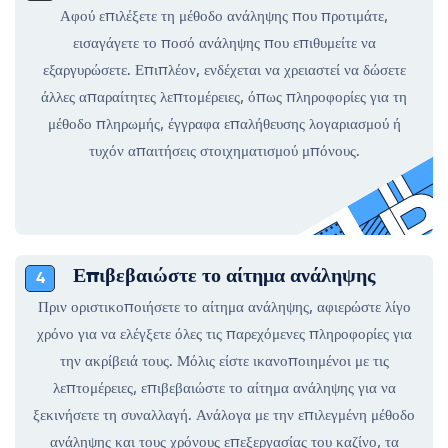
Αφού επιλέξετε τη μέθοδο ανάληψης που προτιμάτε,
εισαγάγετε το ποσό ανάληψης που επιθυμείτε να
εξαργυρώσετε. Επιπλέον, ενδέχεται να χρειαστεί να δώσετε
άλλες απαραίτητες λεπτομέρειες, όπως πληροφορίες για τη
μέθοδο πληρωμής, έγγραφα επαλήθευσης λογαριασμού ή
τυχόν απαιτήσεις στοιχηματισμού μπόνους.
Επιβεβαιώστε το αίτημα ανάληψης
4
Πριν οριστικοποιήσετε το αίτημα ανάληψης, αφιερώστε λίγο
χρόνο για να ελέγξετε όλες τις παρεχόμενες πληροφορίες για
την ακρίβειά τους. Μόλις είστε ικανοποιημένοι με τις
λεπτομέρειες, επιβεβαιώστε το αίτημα ανάληψης για να
ξεκινήσετε τη συναλλαγή. Ανάλογα με την επιλεγμένη μέθοδο
ανάληψης και τους χρόνους επεξεργασίας του καζίνο, τα