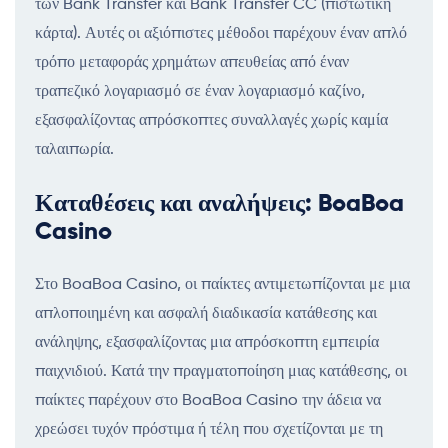
των Bank Transfer και Bank Transfer CC (πιστωτική
κάρτα). Αυτές οι αξιόπιστες μέθοδοι παρέχουν έναν απλό
τρόπο μεταφοράς χρημάτων απευθείας από έναν
τραπεζικό λογαριασμό σε έναν λογαριασμό καζίνο,
εξασφαλίζοντας απρόσκοπτες συναλλαγές χωρίς καμία
ταλαιπωρία.
Καταθέσεις και αναλήψεις: BoaBoa
Casino
Στο BoaBoa Casino, οι παίκτες αντιμετωπίζονται με μια
απλοποιημένη και ασφαλή διαδικασία κατάθεσης και
ανάληψης, εξασφαλίζοντας μια απρόσκοπτη εμπειρία
παιχνιδιού. Κατά την πραγματοποίηση μιας κατάθεσης, οι
παίκτες παρέχουν στο BoaBoa Casino την άδεια να
χρεώσει τυχόν πρόστιμα ή τέλη που σχετίζονται με τη