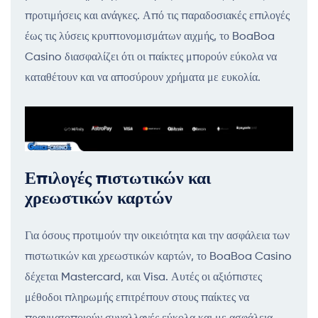
προτιμήσεις και ανάγκες. Από τις παραδοσιακές επιλογές
έως τις λύσεις κρυπτονομισμάτων αιχμής, το BoaBoa
Casino διασφαλίζει ότι οι παίκτες μπορούν εύκολα να
καταθέτουν και να αποσύρουν χρήματα με ευκολία.
Επιλογές πιστωτικών και
χρεωστικών καρτών
Για όσους προτιμούν την οικειότητα και την ασφάλεια των
πιστωτικών και χρεωστικών καρτών, το BoaBoa Casino
δέχεται Mastercard, και Visa. Αυτές οι αξιόπιστες
μέθοδοι πληρωμής επιτρέπουν στους παίκτες να