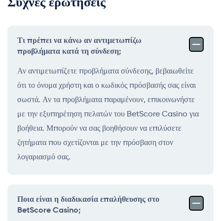
Συχνές ερωτήσεις
Τι πρέπει να κάνω αν αντιμετωπίζω
προβλήματα κατά τη σύνδεση;
Αν αντιμετωπίζετε προβλήματα σύνδεσης, βεβαιωθείτε
ότι το όνομα χρήστη και ο κωδικός πρόσβασής σας είναι
σωστά. Αν τα προβλήματα παραμένουν, επικοινωνήστε
με την εξυπηρέτηση πελατών του BetScore Casino για
βοήθεια. Μπορούν να σας βοηθήσουν να επιλύσετε
ζητήματα που σχετίζονται με την πρόσβαση στον
λογαριασμό σας.
Ποια είναι η διαδικασία επαλήθευσης στο
BetScore Casino;