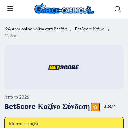
Καλύτερα online καζίνο στην Ελλάδα
BetScore Καζίνο
Σύνδεση
Από το 2026
BetScore Καζίνο Σύνδεση
3.8/
5
Μπόνους καζίνο