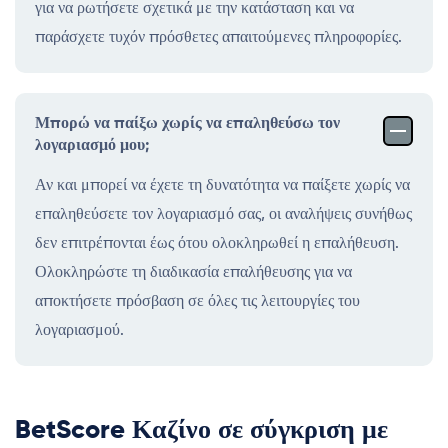
για να ρωτήσετε σχετικά με την κατάσταση και να
παράσχετε τυχόν πρόσθετες απαιτούμενες πληροφορίες.
Μπορώ να παίξω χωρίς να επαληθεύσω τον
λογαριασμό μου;
Αν και μπορεί να έχετε τη δυνατότητα να παίξετε χωρίς να
επαληθεύσετε τον λογαριασμό σας, οι αναλήψεις συνήθως
δεν επιτρέπονται έως ότου ολοκληρωθεί η επαλήθευση.
Ολοκληρώστε τη διαδικασία επαλήθευσης για να
αποκτήσετε πρόσβαση σε όλες τις λειτουργίες του
λογαριασμού.
BetScore Καζίνο σε σύγκριση με