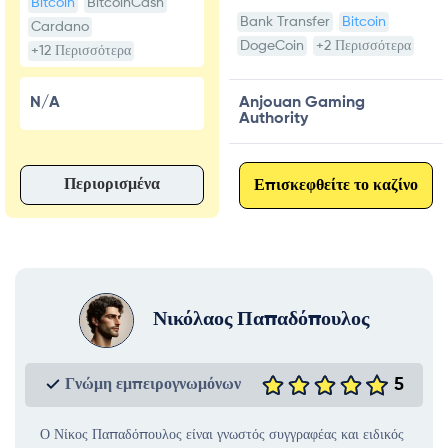
Bitcoin
BitcoinCash
Bank Transfer
Bitcoin
Cardano
DogeCoin
+2 Περισσότερα
+12 Περισσότερα
N/A
Anjouan Gaming
Authority
Περιορισμένα
Επισκεφθείτε το καζίνο
Νικόλαος Παπαδόπουλος
5
Γνώμη εμπειρογνωμόνων
Ο Νίκος Παπαδόπουλος είναι γνωστός συγγραφέας και ειδικός