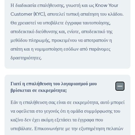
Η διαδικασία επαλήθευσης, γνωστή και ως Know Your
Customer (KYC), αποτελεί τυπική απαίτηση του κλάδου.
Θα χρειαστεί να υποβάλετε έγγραφα ταυτοποίησης,
αποδεικτικό διεύθυνσης και, ενίοτε, αποδεικτικό της
μεθόδου πληρωμής, προκειμένου να αποτραπούν η
απάτη και η νομιμοποίηση εσόδων από παράνομες
δραστηριότητες.
Γιατί η επαλήθευση του λογαριασμού μου
βρίσκεται σε εκκρεμότητα;
Εάν η επαλήθευση σας είναι σε εκκρεμότητα, αυτό μπορεί
να οφείλεται στο γεγονός ότι η ομάδα συμμόρφωσης του
καζίνο δεν έχει ακόμη εξετάσει τα έγγραφα που
υποβάλατε. Επικοινωνήστε με την εξυπηρέτηση πελατών