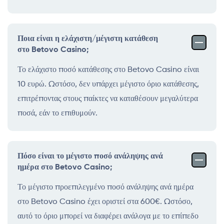
Ποια είναι η ελάχιστη/μέγιστη κατάθεση
στο Betovo Casino;
Το ελάχιστο ποσό κατάθεσης στο Betovo Casino είναι
10 ευρώ. Ωστόσο, δεν υπάρχει μέγιστο όριο κατάθεσης,
επιτρέποντας στους παίκτες να καταθέσουν μεγαλύτερα
ποσά, εάν το επιθυμούν.
Πόσο είναι το μέγιστο ποσό ανάληψης ανά
ημέρα στο Betovo Casino;
Το μέγιστο προεπιλεγμένο ποσό ανάληψης ανά ημέρα
στο Betovo Casino έχει οριστεί στα 600€. Ωστόσο,
αυτό το όριο μπορεί να διαφέρει ανάλογα με το επίπεδο