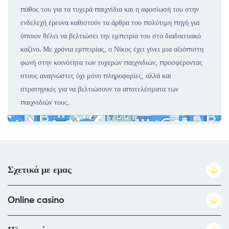
πάθος του για τα τυχερά παιχνίδια και η αφοσίωσή του στην
ενδελεχή έρευνα καθιστούν τα άρθρα του πολύτιμη πηγή για
όποιον θέλει να βελτιώσει την εμπειρία του στο διαδικτυακό
καζίνο. Με χρόνια εμπειρίας, ο Νίκος έχει γίνει μια αξιόπιστη
φωνή στην κοινότητα των τυχερών παιχνιδιών, προσφέροντας
στους αναγνώστες όχι μόνο πληροφορίες, αλλά και
στρατηγικές για να βελτιώσουν τα αποτελέσματα των
παιχνιδιών τους.
Σχετικά με εμας
Online casino