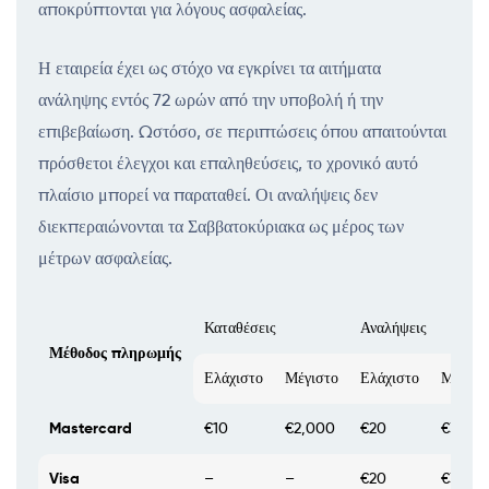
αποκρύπτονται για λόγους ασφαλείας.
Η εταιρεία έχει ως στόχο να εγκρίνει τα αιτήματα
ανάληψης εντός 72 ωρών από την υποβολή ή την
επιβεβαίωση. Ωστόσο, σε περιπτώσεις όπου απαιτούνται
πρόσθετοι έλεγχοι και επαληθεύσεις, το χρονικό αυτό
πλαίσιο μπορεί να παραταθεί. Οι αναλήψεις δεν
διεκπεραιώνονται τα Σαββατοκύριακα ως μέρος των
μέτρων ασφαλείας.
Καταθέσεις
Αναλήψεις
Μέθοδος πληρωμής
Ελάχιστο
Μέγιστο
Ελάχιστο
Μέγιστ
Mastercard
€10
€2,000
€20
€3,00
Visa
–
–
€20
€3,00