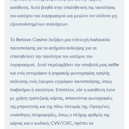
κατάθεση. Αυτό βοηθά στην επαλήθευση της ταυτότητας
του κατόχου του λογαριασμού και μειώνει τον κίνδυνο μη
εξουσιοδοτημένων αναλήψεων.
Το Betovo Casino διεξάγει μια ενδελεχή διαδικασία
ταυτοποίησης για τα αιτήματα ανάληψης για να
επαληθεύσει την ταυτότητα του κατόχου του
λογαριασμού. Αυτό περιλαμβάνει την υποβολή μιας selfie
και ενός αντιγράφου ή ψηφιακής φωτογραφίας υψηλής
ανάλυσης ενός έγκυρου εγγράφου ταυτοποίησης, όπως
διαβατήριο ή ταυτότητα. Επιπλέον, εάν η κατάθεση έγινε
με χρήση τραπεζικής κάρτας, απαιτούνται φωτογραφίες
της μπροστινής και της πίσω πλευράς της. Ορισμένες
ευαίσθητες πληροφορίες, όπως ο πλήρης αριθμός της
κάρτας και ο κωδικός CVV/CVC, πρέπει να