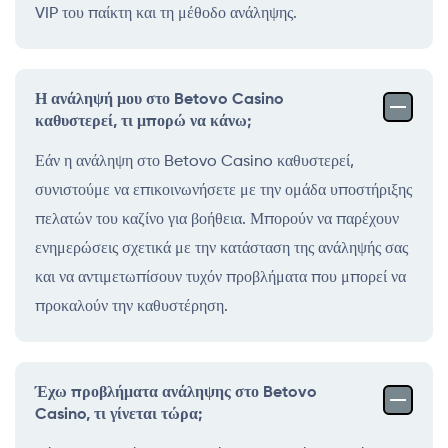
VIP του παίκτη και τη μέθοδο ανάληψης.
Η ανάληψή μου στο Betovo Casino
καθυστερεί, τι μπορώ να κάνω;
Εάν η ανάληψη στο Betovo Casino καθυστερεί,
συνιστούμε να επικοινωνήσετε με την ομάδα υποστήριξης
πελατών του καζίνο για βοήθεια. Μπορούν να παρέχουν
ενημερώσεις σχετικά με την κατάσταση της ανάληψής σας
και να αντιμετωπίσουν τυχόν προβλήματα που μπορεί να
προκαλούν την καθυστέρηση.
Έχω προβλήματα ανάληψης στο Betovo
Casino, τι γίνεται τώρα;