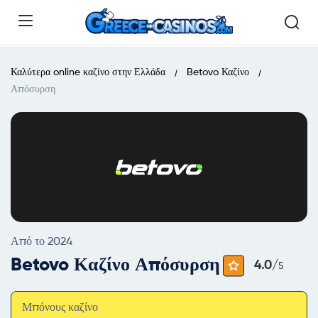
Καλύτερα online καζίνο στην Ελλάδα
Betovo Καζίνο
Απόσυρση
Από το 2024
Betovo Καζίνο Απόσυρση
4.0/
5
Μπόνους καζίνο