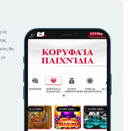
η σε
τας
κτες θα
 εν