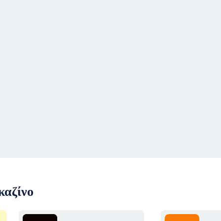
καζίνο