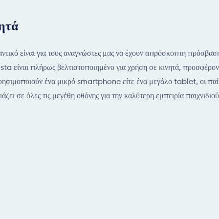
νητά
τικό είναι για τους αναγνώστες μας να έχουν απρόσκοπτη πρόσβασ
sta είναι πλήρως βελτιστοποιημένο για χρήση σε κινητά, προσφέρον
ρησιμοποιούν ένα μικρό smartphone είτε ένα μεγάλο tablet, οι παί
ει σε όλες τις μεγέθη οθόνης για την καλύτερη εμπειρία παιχνιδιού