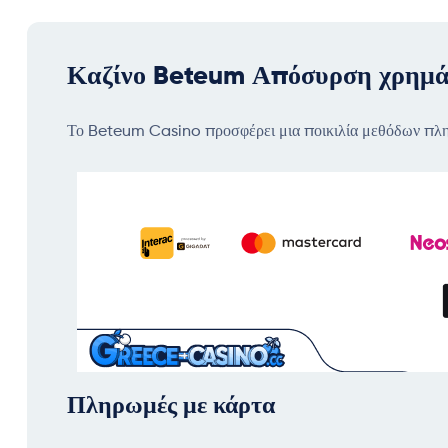
Καζίνο Beteum Απόσυρση χρημ
Το Beteum Casino προσφέρει μια ποικιλία μεθόδων πληρω
Πληρωμές με κάρτα