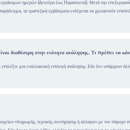
ν εργάσιμων ημερών (Δευτέρα έως Παρασκευή). Μετά την επεξεργασία,
 παράδειγμα, τα τραπεζικά εμβάσματα ενδέχεται να χρειαστούν επιπλ
ίναι διαθέσιμη στην ενότητα ανάληψης. Τι πρέπει να κά
, επιλέξτε μια εναλλακτική επιλογή ανάληψης. Εάν δεν υπάρχουν άλλ
οιχείων πληρωμής, τεχνικής συντήρησης ή αλλαγών με τον πάροχο 