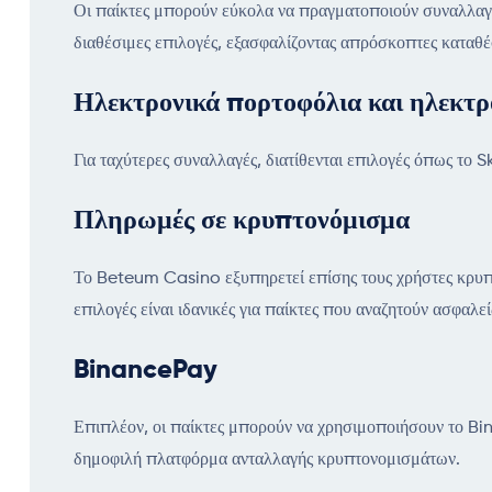
Οι παίκτες μπορούν εύκολα να πραγματοποιούν συναλλαγέ
διαθέσιμες επιλογές, εξασφαλίζοντας απρόσκοπτες καταθέ
Ηλεκτρονικά πορτοφόλια και ηλεκτ
Για ταχύτερες συναλλαγές, διατίθενται επιλογές όπως το S
Πληρωμές σε κρυπτονόμισμα
Το Beteum Casino εξυπηρετεί επίσης τους χρήστες κρυπ
επιλογές είναι ιδανικές για παίκτες που αναζητούν ασφαλε
BinancePay
Επιπλέον, οι παίκτες μπορούν να χρησιμοποιήσουν το Bin
δημοφιλή πλατφόρμα ανταλλαγής κρυπτονομισμάτων.