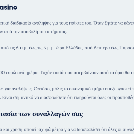
asino
κή διαδικασία ανάληψης για τους παίκτες του. Όταν ζητάτε να κάνε
ών από την υποβολή του αιτήματος.
από τις 6 π.μ. έως τις 5 μ.μ. ώρα Ελλάδας, από Δευτέρα έως Παρασκ
00 ευρώ ανά ημέρα. Τυχόν ποσά που υπερβαίνουν αυτό το όριο θα πρ
για αναλήψεις. Ωστόσο, μόλις το οικονομικό τμήμα επεξεργαστεί το
Είναι σημαντικό να διασφαλίσετε ότι πληρούνται όλες οι προϋποθέσ
τασία των συναλλαγών σας
ι χρησιμοποιεί ισχυρά μέτρα για να διασφαλίσει ότι όλες οι συναλλ