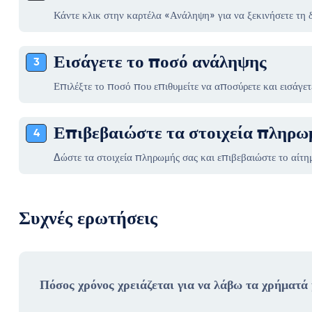
Κάντε κλικ στην καρτέλα «Ανάληψη» για να ξεκινήσετε τη δ
Εισάγετε το ποσό ανάληψης
3
Επιλέξτε το ποσό που επιθυμείτε να αποσύρετε και εισάγετ
Επιβεβαιώστε τα στοιχεία πληρω
4
Δώστε τα στοιχεία πληρωμής σας και επιβεβαιώστε το αίτ
Συχνές ερωτήσεις
Πόσος χρόνος χρειάζεται για να λάβω τα χρήματά