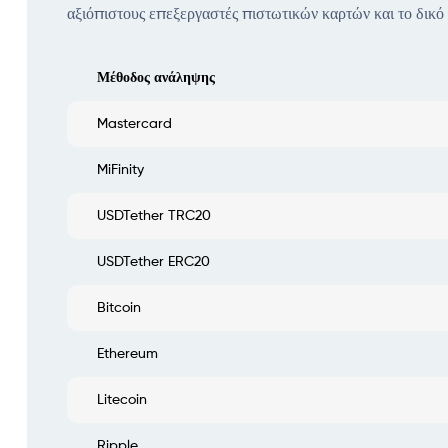
αξιόπιστους επεξεργαστές πιστωτικών καρτών και το δικ
Μέθοδος ανάληψης
Mastercard
MiFinity
USDTether TRC20
USDTether ERC20
Bitcoin
Ethereum
Litecoin
Ripple