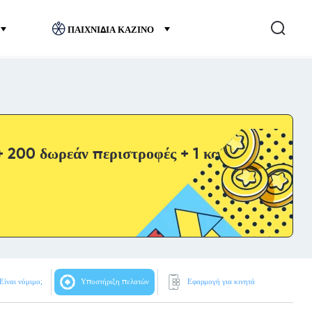
ΠΑΙΧΝΊΔΙΑ ΚΑΖΊΝΟ
+ 200 δωρεάν περιστροφές + 1 καβούρι
Είναι νόμιμο;
Υποστήριξη πελατών
Εφαρμογή για κινητά