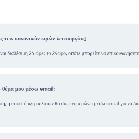
 των κανονικών ωρών λειτουργίας;
ι διαθέσιμη 24 ώρες το 24ωρο, οπότε μπορείτε να επικοινωνήσετε μα
 θέμα μου μέσω email;
υση, η υποστήριξη πελατών θα σας ενημερώνει μέσω email για να δια