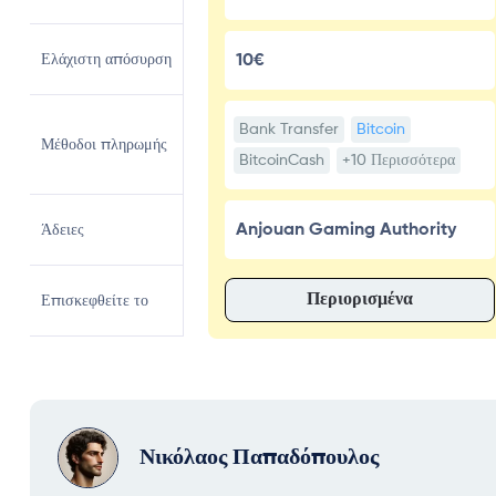
Ελάχιστη απόσυρση
10€
Bank Transfer
Bitcoin
Μέθοδοι πληρωμής
BitcoinCash
+10 Περισσότερα
Anjouan Gaming Authority
Άδειες
Περιορισμένα
Επισκεφθείτε το
Νικόλαος Παπαδόπουλος