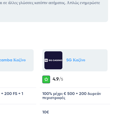
και σε άλλες γλώσσες κατόπιν αιτήματος. Απλώς ενημερώστε
amba Καζίνο
SG Καζίνο
4.9/
5
+ 200 FS + 1
100% μέχρι € 500 + 200 δωρεάν
περιστροφές
10€