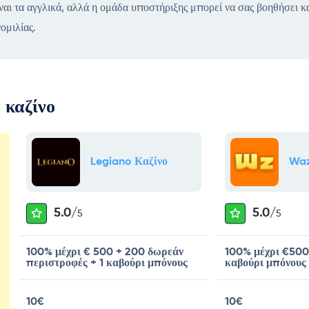
ίναι τα αγγλικά, αλλά η ομάδα υποστήριξης μπορεί να σας βοηθήσει 
ομιλίας.
 καζίνο
Legiano Καζίνο
Waz
5.0/
5.0/
5
5
100% μέχρι € 500 + 200 δωρεάν
100% μέχρι €500 
περιστροφές + 1 καβούρι μπόνους
καβούρι μπόνους
10€
10€