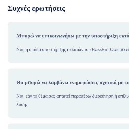
Συχνές ερωτήσεις
Μπορώ να επικοινωνήσω με την υποστήριξη εκτός
Ναι, η ομάδα υποστήριξης πελατών του BassBet Casino είνα
Θα μπορώ να λαμβάνω ενημερώσεις σχετικά με το
Ναι, εάν το θέμα σας απαιτεί περαιτέρω διερεύνηση ή επίλ
λύση.