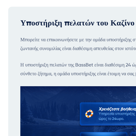
Υποστήριξη πελατών του Καζίνο
Μπορείτε να επικοινωνήσετε με την ομάδα υποστήριξης 
ζωντανής συνομιλίας είναι διαθέσιμη απευθείας στον ιστότ
Η υποστήριξη πελατών της BassBet είναι διαθέσιμη 24 ώρε
σύνθετο ζήτημα, η ομάδα υποστήριξης είναι έτοιμη να σας