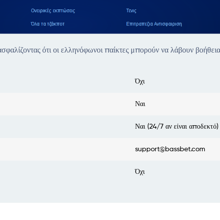
φαλίζοντας ότι οι ελληνόφωνοι παίκτες μπορούν να λάβουν βοήθεια
Όχι
Ναι
Ναι (24/7 αν είναι αποδεκτό)
support@bassbet.com
Όχι