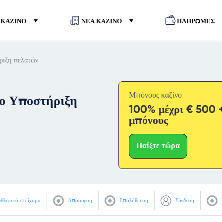
 ΚΑΖΊΝΟ
ΝΈΑ ΚΑΖΊΝΟ
ΠΛΗΡΩΜΈΣ
ριξη πελατών
Μπόνους καζίνο
ο Υποστήριξη
100% μέχρι € 500 
μπόνους
Παίξτε τώρα
θλητικό στοίχημα
Απόσυρση
Επαλήθευση
Σύνδεση