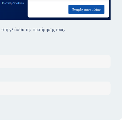
 στη γλώσσα της προτίμησής τους.