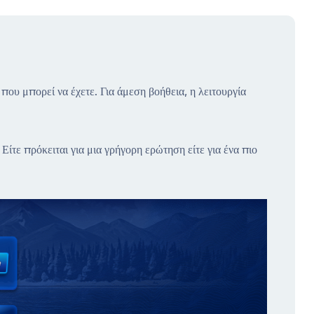
που μπορεί να έχετε. Για άμεση βοήθεια, η λειτουργία
ίτε πρόκειται για μια γρήγορη ερώτηση είτε για ένα πιο