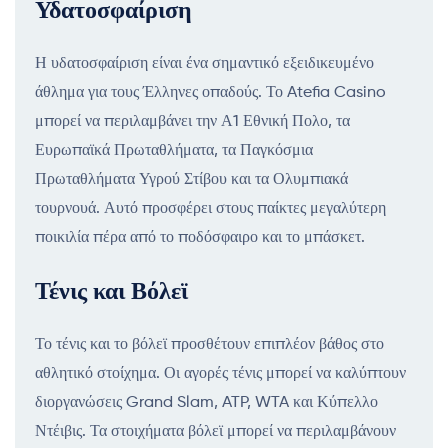
Υδατοσφαίριση
Η υδατοσφαίριση είναι ένα σημαντικό εξειδικευμένο
άθλημα για τους Έλληνες οπαδούς. Το Atefia Casino
μπορεί να περιλαμβάνει την Α1 Εθνική Πολο, τα
Ευρωπαϊκά Πρωταθλήματα, τα Παγκόσμια
Πρωταθλήματα Υγρού Στίβου και τα Ολυμπιακά
τουρνουά. Αυτό προσφέρει στους παίκτες μεγαλύτερη
ποικιλία πέρα από το ποδόσφαιρο και το μπάσκετ.
Τένις και Βόλεϊ
Το τένις και το βόλεϊ προσθέτουν επιπλέον βάθος στο
αθλητικό στοίχημα. Οι αγορές τένις μπορεί να καλύπτουν
διοργανώσεις Grand Slam, ATP, WTA και Κύπελλο
Ντέιβις. Τα στοιχήματα βόλεϊ μπορεί να περιλαμβάνουν