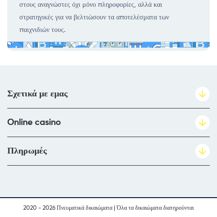
στους αναγνώστες όχι μόνο πληροφορίες, αλλά και
στρατηγικές για να βελτιώσουν τα αποτελέσματα των
παιχνιδιών τους.
Σχετικά με εμας
Online casino
Πληρωμές
2020 - 2026 Πνευματικά δικαιώματα | Όλα τα δικαιώματα διατηρούνται