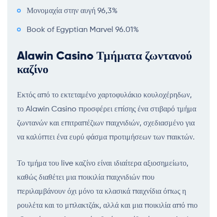
Μονομαχία στην αυγή 96,3%
Book of Egyptian Marvel 96.01%
Alawin Casino Τμήματα ζωντανού
καζίνο
Εκτός από το εκτεταμένο χαρτοφυλάκιο κουλοχέρηδων,
το Alawin Casino προσφέρει επίσης ένα στιβαρό τμήμα
ζωντανών και επιτραπέζιων παιχνιδιών, σχεδιασμένο για
να καλύπτει ένα ευρύ φάσμα προτιμήσεων των παικτών.
Το τμήμα του live καζίνο είναι ιδιαίτερα αξιοσημείωτο,
καθώς διαθέτει μια ποικιλία παιχνιδιών που
περιλαμβάνουν όχι μόνο τα κλασικά παιχνίδια όπως η
ρουλέτα και το μπλακτζάκ, αλλά και μια ποικιλία από πιο