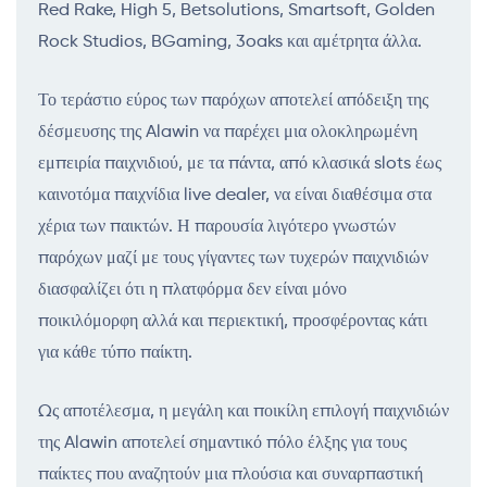
Red Rake, High 5, Betsolutions, Smartsoft, Golden
Rock Studios, BGaming, 3oaks και αμέτρητα άλλα.
Το τεράστιο εύρος των παρόχων αποτελεί απόδειξη της
δέσμευσης της Alawin να παρέχει μια ολοκληρωμένη
εμπειρία παιχνιδιού, με τα πάντα, από κλασικά slots έως
καινοτόμα παιχνίδια live dealer, να είναι διαθέσιμα στα
χέρια των παικτών. Η παρουσία λιγότερο γνωστών
παρόχων μαζί με τους γίγαντες των τυχερών παιχνιδιών
διασφαλίζει ότι η πλατφόρμα δεν είναι μόνο
ποικιλόμορφη αλλά και περιεκτική, προσφέροντας κάτι
για κάθε τύπο παίκτη.
Ως αποτέλεσμα, η μεγάλη και ποικίλη επιλογή παιχνιδιών
της Alawin αποτελεί σημαντικό πόλο έλξης για τους
παίκτες που αναζητούν μια πλούσια και συναρπαστική