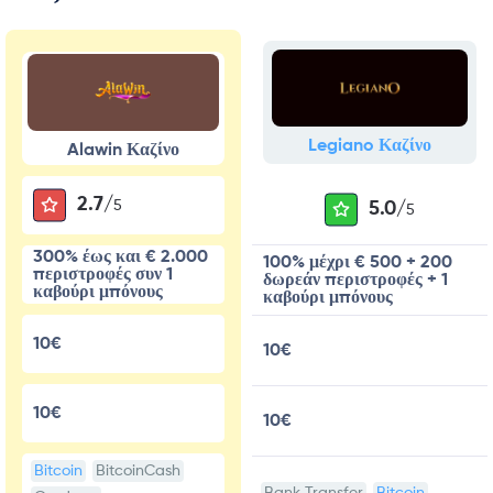
Legiano Καζίνο
Alawin Καζίνο
2.7/
5
5.0/
5
300% έως και € 2.000
100% μέχρι € 500 + 200
περιστροφές συν 1
δωρεάν περιστροφές + 1
καβούρι μπόνους
καβούρι μπόνους
10€
10€
10€
10€
Bitcoin
BitcoinCash
Bank Transfer
Bitcoin