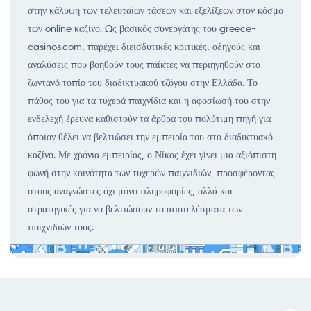
στην κάλυψη των τελευταίων τάσεων και εξελίξεων στον κόσμο
των online καζίνο. Ως βασικός συνεργάτης του greece-
casinos.com, παρέχει διεισδυτικές κριτικές, οδηγούς και
αναλύσεις που βοηθούν τους παίκτες να περιηγηθούν στο
ζωντανό τοπίο του διαδικτυακού τζόγου στην Ελλάδα. Το
πάθος του για τα τυχερά παιχνίδια και η αφοσίωσή του στην
ενδελεχή έρευνα καθιστούν τα άρθρα του πολύτιμη πηγή για
όποιον θέλει να βελτιώσει την εμπειρία του στο διαδικτυακό
καζίνο. Με χρόνια εμπειρίας, ο Νίκος έχει γίνει μια αξιόπιστη
φωνή στην κοινότητα των τυχερών παιχνιδιών, προσφέροντας
στους αναγνώστες όχι μόνο πληροφορίες, αλλά και
στρατηγικές για να βελτιώσουν τα αποτελέσματα των
παιχνιδιών τους.