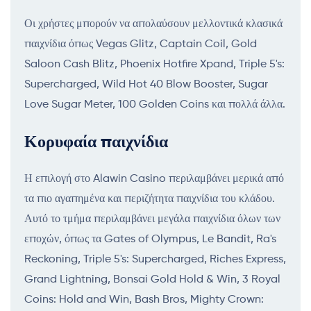
Οι χρήστες μπορούν να απολαύσουν μελλοντικά κλασικά
παιχνίδια όπως Vegas Glitz, Captain Coil, Gold
Saloon Cash Blitz, Phoenix Hotfire Xpand, Triple 5's:
Supercharged, Wild Hot 40 Blow Booster, Sugar
Love Sugar Meter, 100 Golden Coins και πολλά άλλα.
Κορυφαία παιχνίδια
Η επιλογή στο Alawin Casino περιλαμβάνει μερικά από
τα πιο αγαπημένα και περιζήτητα παιχνίδια του κλάδου.
Αυτό το τμήμα περιλαμβάνει μεγάλα παιχνίδια όλων των
εποχών, όπως τα Gates of Olympus, Le Bandit, Ra's
Reckoning, Triple 5's: Supercharged, Riches Express,
Grand Lightning, Bonsai Gold Hold & Win, 3 Royal
Coins: Hold and Win, Bash Bros, Mighty Crown: