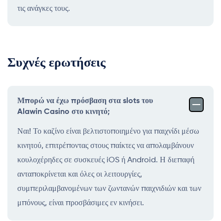
τις ανάγκες τους.
Συχνές ερωτήσεις
Μπορώ να έχω πρόσβαση στα slots του
Alawin Casino στο κινητό;
Ναι! Το καζίνο είναι βελτιστοποιημένο για παιχνίδι μέσω
κινητού, επιτρέποντας στους παίκτες να απολαμβάνουν
κουλοχέρηδες σε συσκευές iOS ή Android. Η διεπαφή
ανταποκρίνεται και όλες οι λειτουργίες,
συμπεριλαμβανομένων των ζωντανών παιχνιδιών και των
μπόνους, είναι προσβάσιμες εν κινήσει.