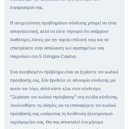
λογαριασμού σας.
Η αντιμετώπιση προβλημάτων σύνδεσης μπορεί να είναι
απογοητευτική, αλλά να είστε σίγουροι ότι υπάρχουν
διαθέσιμες λύσεις για την ταχεία επίλυσή τους και να
επιστρέψετε στην απόλαυση των αγαπημένων σας
παιχνιδιών στο 5 Gringos Casino.
Ένα συνηθισμένο πρόβλημα είναι να ξεχάσετε τον κωδικό
πρόσβασής σας. Εάν βρεθείτε σε αδυναμία σύνδεσης για
αυτόν τον λόγο, απλά κάντε κλικ στον σύνδεσμο
“Ξεχάσατε τον κωδικό πρόσβασης” στη σελίδα σύνδεσης.
Ακολουθήστε τις οδηγίες για να επαναφέρετε τον κωδικό
πρόσβασής σας εισάγοντας τη διεύθυνση ηλεκτρονικού
ταχυδρομείου σας. Θα σας αποσταλεί ένα μήνυμα