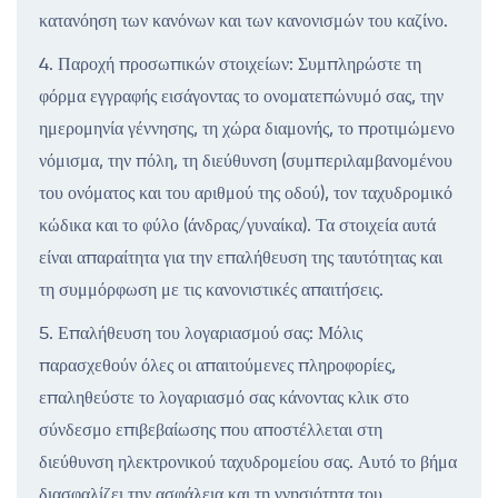
κατανόηση των κανόνων και των κανονισμών του καζίνο.
Παροχή προσωπικών στοιχείων: Συμπληρώστε τη
φόρμα εγγραφής εισάγοντας το ονοματεπώνυμό σας, την
ημερομηνία γέννησης, τη χώρα διαμονής, το προτιμώμενο
νόμισμα, την πόλη, τη διεύθυνση (συμπεριλαμβανομένου
του ονόματος και του αριθμού της οδού), τον ταχυδρομικό
κώδικα και το φύλο (άνδρας/γυναίκα). Τα στοιχεία αυτά
είναι απαραίτητα για την επαλήθευση της ταυτότητας και
τη συμμόρφωση με τις κανονιστικές απαιτήσεις.
Επαλήθευση του λογαριασμού σας: Μόλις
παρασχεθούν όλες οι απαιτούμενες πληροφορίες,
επαληθεύστε το λογαριασμό σας κάνοντας κλικ στο
σύνδεσμο επιβεβαίωσης που αποστέλλεται στη
διεύθυνση ηλεκτρονικού ταχυδρομείου σας. Αυτό το βήμα
διασφαλίζει την ασφάλεια και τη γνησιότητα του