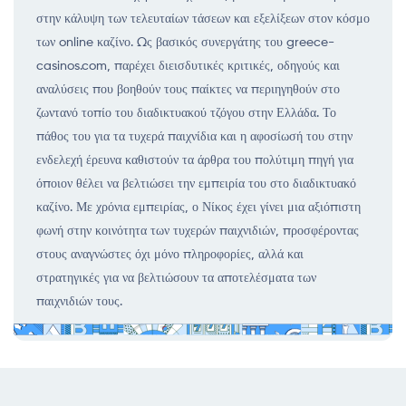
στην κάλυψη των τελευταίων τάσεων και εξελίξεων στον κόσμο
των online καζίνο. Ως βασικός συνεργάτης του greece-
casinos.com, παρέχει διεισδυτικές κριτικές, οδηγούς και
αναλύσεις που βοηθούν τους παίκτες να περιηγηθούν στο
ζωντανό τοπίο του διαδικτυακού τζόγου στην Ελλάδα. Το
πάθος του για τα τυχερά παιχνίδια και η αφοσίωσή του στην
ενδελεχή έρευνα καθιστούν τα άρθρα του πολύτιμη πηγή για
όποιον θέλει να βελτιώσει την εμπειρία του στο διαδικτυακό
καζίνο. Με χρόνια εμπειρίας, ο Νίκος έχει γίνει μια αξιόπιστη
φωνή στην κοινότητα των τυχερών παιχνιδιών, προσφέροντας
στους αναγνώστες όχι μόνο πληροφορίες, αλλά και
στρατηγικές για να βελτιώσουν τα αποτελέσματα των
παιχνιδιών τους.