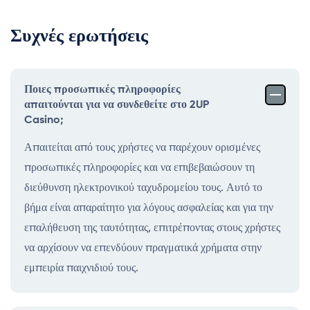
Συχνές ερωτήσεις
Ποιες προσωπικές πληροφορίες
απαιτούνται για να συνδεθείτε στο 2UP
Casino;
Απαιτείται από τους χρήστες να παρέχουν ορισμένες
προσωπικές πληροφορίες και να επιβεβαιώσουν τη
διεύθυνση ηλεκτρονικού ταχυδρομείου τους. Αυτό το
βήμα είναι απαραίτητο για λόγους ασφαλείας και για την
επαλήθευση της ταυτότητας, επιτρέποντας στους χρήστες
να αρχίσουν να επενδύουν πραγματικά χρήματα στην
εμπειρία παιχνιδιού τους.