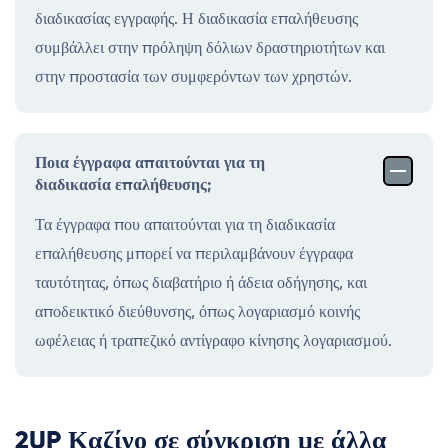
διαδικασίας εγγραφής. Η διαδικασία επαλήθευσης
συμβάλλει στην πρόληψη δόλιων δραστηριοτήτων και
στην προστασία των συμφερόντων των χρηστών.
Ποια έγγραφα απαιτούνται για τη
διαδικασία επαλήθευσης;
Τα έγγραφα που απαιτούνται για τη διαδικασία
επαλήθευσης μπορεί να περιλαμβάνουν έγγραφα
ταυτότητας, όπως διαβατήριο ή άδεια οδήγησης, και
αποδεικτικό διεύθυνσης, όπως λογαριασμό κοινής
ωφέλειας ή τραπεζικό αντίγραφο κίνησης λογαριασμού.
2UP Καζίνο σε σύγκριση με άλλα