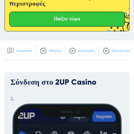
περιστροφές
Παίξτε τώρα
Ανασκόπηση
Μπόνους
κουλοχερηδες
αθλητικό στοίχημ
Σύνδεση στο 2UP Casino