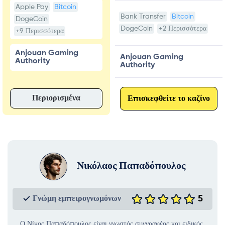
Apple Pay
Bitcoin
Bank Transfer
Bitcoin
DogeCoin
DogeCoin
+2 Περισσότερα
+9 Περισσότερα
Anjouan Gaming
Anjouan Gaming
Authority
Authority
Περιορισμένα
Επισκεφθείτε το καζίνο
Νικόλαος Παπαδόπουλος
5
Γνώμη εμπειρογνωμόνων
Ο Νίκος Παπαδόπουλος είναι γνωστός συγγραφέας και ειδικός