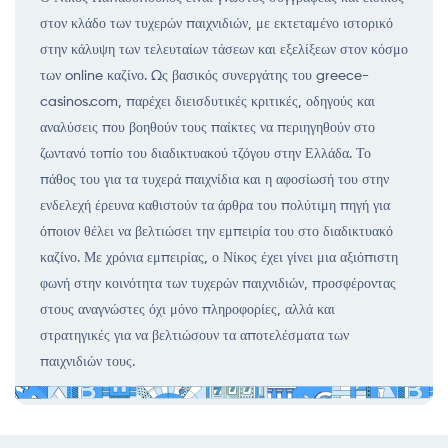
στον κλάδο των τυχερών παιχνιδιών, με εκτεταμένο ιστορικό
στην κάλυψη των τελευταίων τάσεων και εξελίξεων στον κόσμο
των online καζίνο. Ως βασικός συνεργάτης του greece-
casinos.com, παρέχει διεισδυτικές κριτικές, οδηγούς και
αναλύσεις που βοηθούν τους παίκτες να περιηγηθούν στο
ζωντανό τοπίο του διαδικτυακού τζόγου στην Ελλάδα. Το
πάθος του για τα τυχερά παιχνίδια και η αφοσίωσή του στην
ενδελεχή έρευνα καθιστούν τα άρθρα του πολύτιμη πηγή για
όποιον θέλει να βελτιώσει την εμπειρία του στο διαδικτυακό
καζίνο. Με χρόνια εμπειρίας, ο Νίκος έχει γίνει μια αξιόπιστη
φωνή στην κοινότητα των τυχερών παιχνιδιών, προσφέροντας
στους αναγνώστες όχι μόνο πληροφορίες, αλλά και
στρατηγικές για να βελτιώσουν τα αποτελέσματα των
παιχνιδιών τους.