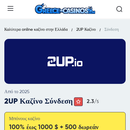
Καλύτερα online καζίνο στην Ελλάδα
2UP Καζίνο
Σύνδεση
Από το 2025
2UP Καζίνο Σύνδεση
2.3/
5
Μπόνους καζίνο
100% έως 1000 $ + 500 δωρεάν