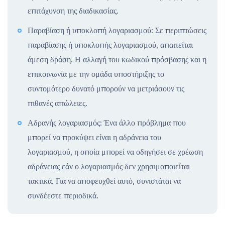
επιτάχυνση της διαδικασίας.
Παραβίαση ή υποκλοπή λογαριασμού: Σε περιπτώσεις
παραβίασης ή υποκλοπής λογαριασμού, απαιτείται
άμεση δράση. Η αλλαγή του κωδικού πρόσβασης και η
επικοινωνία με την ομάδα υποστήριξης το
συντομότερο δυνατό μπορούν να μετριάσουν τις
πιθανές απώλειες.
Αδρανής λογαριασμός: Ένα άλλο πρόβλημα που
μπορεί να προκύψει είναι η αδράνεια του
λογαριασμού, η οποία μπορεί να οδηγήσει σε χρέωση
αδράνειας εάν ο λογαριασμός δεν χρησιμοποιείται
τακτικά. Για να αποφευχθεί αυτό, συνιστάται να
συνδέεστε περιοδικά.