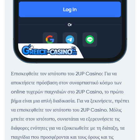
Επισκεφθείτε τον ιστότοπο του 2UP Casino: Για να
αποκτήσετε πρόσβαση στον συναρπαστικό κόσμο των
online τυχερών παιχνιδιών στο 2UP Casino, το πρώτο
βήμα είναι μια απλή διαδικασία. Για να ξεκινήσετε, πρέπει
να επισκεφθείτε τον ιστότοπο του 2UP Casino. Μόλις
μπείτε στον ιστότοπο, συνιστάται να εξερευνήσετε τις
διάφορες ενότητες για να εξοικειωθείτε με τη διάταξη, τα
παιχνίδια που προσφέρονται και τους όρους και τις